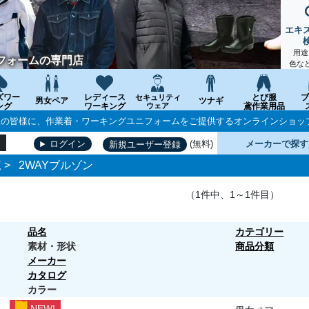
エキ
用途
フォームの専門店
色な
ズワー
レディース
とび服
ブ
セキュリティ
男女ペア
ツナギ
ング
ワーキング
ウェア
鳶作業用品
個人の皆様に、作業着・ワーキングユニフォームをご提供するオンラインショッ
(無料)
メーカーで探す
ログイン
新規ユーザー登録
覧
>
2WAYブルゾン
（1件中、1～1件目）
品名
カテゴリー
素材・形状
商品分類
メーカー
カタログ
カラー
NEW!