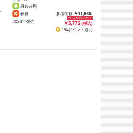
男女共用
ャ
春夏
参考価格
￥11,550-
50～53%
OFF
2026年発売
￥5,775
(税込)
1%ポイント
還元