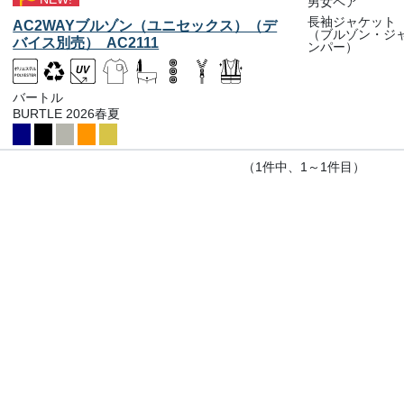
男女ペア
長袖ジャケット
AC2WAYブルゾン（ユニセックス）（デ
（ブルゾン・ジ
バイス別売） AC2111
ンパー）
バートル
BURTLE 2026春夏
（1件中、1～1件目）