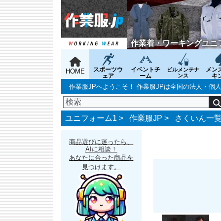
作業着・ワーキングユニ
スポーツウ
イベントチ
メン
ビルメンテナ
HOME
ェア
ーム
ンス
キ
作業服JPへようこそ！ 作業服JPは全国の法人・
ユニフォーム1 >
作業服JP
>
さくいん一
商品選びに迷ったら、
AIに相談！
あなたに合った商品を
見つけます。