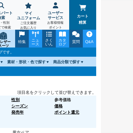
スパート
ユーザー
マイ
カート
検索
サービス
ユニフォーム
精算
・性別
お客様情報
ご注文履歴
どで検索
ポイント
お気に入り
ニュ
さく
カタ
特集
質問
Q&A
レザー
ース
いん
ログ
スーツ
プです。
素材・形状・色で探す
商品分類で探す
項目名をクリックして並び替えできます。
性別
参考価格
シーズン
価格
発売年
ポイント還元
男女ペア