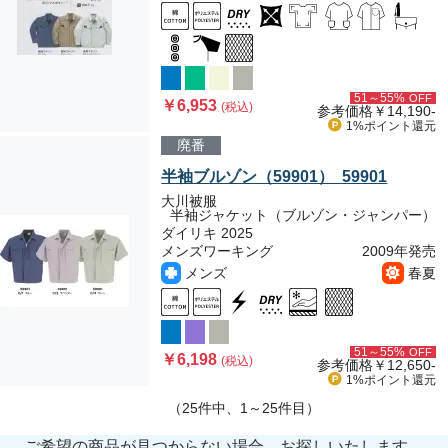
51～55%
OFF
￥6,953
(税込)
参考価格
￥14,190-
1%ポイント
還元
廃番
半袖ブルゾン（59901） 59901
大川被服
半袖ジャケット（ブルゾン・ジャンパー）
ダイリキ 2025
メンズワーキング
2009年発売
メンズ
春夏
51～55%
OFF
￥6,198
(税込)
参考価格
￥12,650-
1%ポイント
還元
（25件中、1～25件目）
ご希望の商品が見つからない場合、お探しいたします。