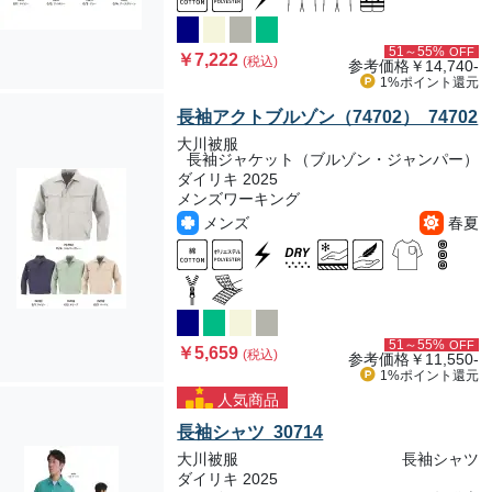
51～55%
OFF
￥7,222
(税込)
参考価格
￥14,740-
1%ポイント
還元
長袖アクトブルゾン（74702） 74702
大川被服
長袖ジャケット（ブルゾン・ジャンパー）
ダイリキ 2025
メンズワーキング
メンズ
春夏
51～55%
OFF
￥5,659
(税込)
参考価格
￥11,550-
1%ポイント
還元
人気商品
長袖シャツ 30714
大川被服
長袖シャツ
ダイリキ 2025