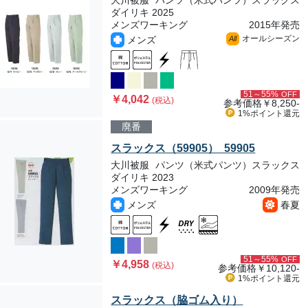
大川被服
パンツ（米式パンツ）スラックス
ダイリキ 2025
メンズワーキング
2015年発売
オールシーズン
メンズ
All
51～55%
OFF
￥4,042
(税込)
参考価格
￥8,250-
1%ポイント
還元
廃番
スラックス（59905） 59905
大川被服
パンツ（米式パンツ）スラックス
ダイリキ 2023
メンズワーキング
2009年発売
メンズ
春夏
51～55%
OFF
￥4,958
(税込)
参考価格
￥10,120-
1%ポイント
還元
スラックス（脇ゴム入り）