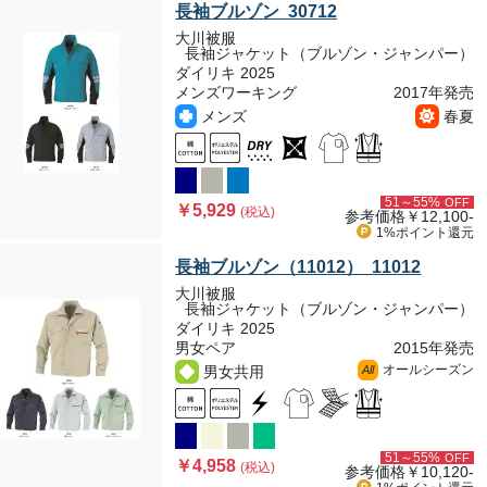
長袖ブルゾン 30712
大川被服
長袖ジャケット（ブルゾン・ジャンパー）
ダイリキ 2025
メンズワーキング
2017年発売
メンズ
春夏
51～55%
OFF
￥5,929
(税込)
参考価格
￥12,100-
1%ポイント
還元
長袖ブルゾン（11012） 11012
大川被服
長袖ジャケット（ブルゾン・ジャンパー）
ダイリキ 2025
男女ペア
2015年発売
オールシーズン
男女共用
All
51～55%
OFF
￥4,958
(税込)
参考価格
￥10,120-