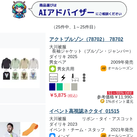
（25件中、1～25件目）
アクトブルゾン（78702） 78702
大川被服
長袖ジャケット（ブルゾン・ジャンパー）
ダイリキ 2025
男女ペア
2009年発売
オールシーズン
男女共用
All
51～55%
OFF
￥5,875
(税込)
参考価格
￥11,990-
1%ポイント
還元
イベント高視認ネクタイ 01515
大川被服
リボン・タイ・アスコット
ダイリキ 2023
イベント・チーム・スタッフ
2021年発売
オールシーズン
メンズ
All