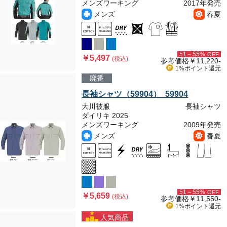
メンズワーキング
2017年発売
メンズ
春夏
51～55%
OFF
￥5,497
(税込)
参考価格
￥11,220-
1%ポイント
還元
廃番
長袖シャツ（59904） 59904
大川被服
長袖シャツ
ダイリキ 2025
メンズワーキング
2009年発売
メンズ
春夏
51～55%
OFF
￥5,659
(税込)
参考価格
￥11,550-
1%ポイント
還元
人気商品