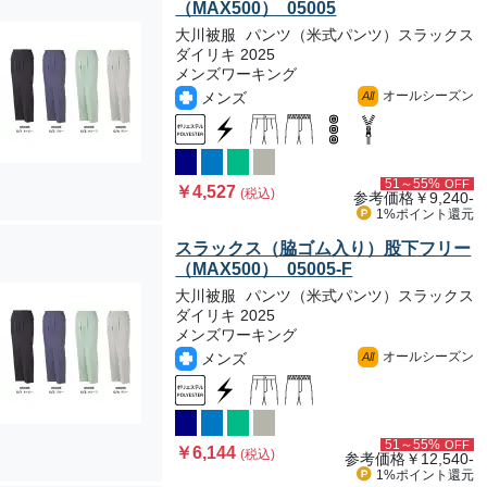
（MAX500） 05005
大川被服
パンツ（米式パンツ）スラックス
ダイリキ 2025
メンズワーキング
オールシーズン
メンズ
All
51～55%
OFF
￥4,527
(税込)
参考価格
￥9,240-
1%ポイント
還元
スラックス（脇ゴム入り）股下フリー
（MAX500） 05005-F
大川被服
パンツ（米式パンツ）スラックス
ダイリキ 2025
メンズワーキング
オールシーズン
メンズ
All
51～55%
OFF
￥6,144
(税込)
参考価格
￥12,540-
1%ポイント
還元