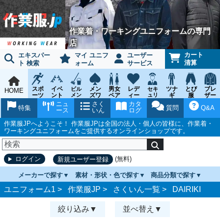
作業着・ワーキングユニフォームの専門
店
カート
エキスパー
マイ ユニフ
ユーザー
清算
ト 検索
ォーム
サービス
スポ
イベ
メン
男女
レデ
ツナ
とび
ブレ
ビル
セキ
HOME
ーツ
ント
メン
ズワ
ペア
ィー
ュリ
ギ
服
ザー
テナ
ティ
ウェ
チー
ーキ
ス
鳶作
スー
ニュ
さく
カタ
ンス
ウェ
特集
質問
Q&A
ア
ム
ング
ワー
業用
ツ
ース
いん
ログ
ア
キン
品
グ
作業服JPへようこそ！ 作業服JPは全国の法人・個人の皆様に、作業着・
ワーキングユニフォームをご提供するオンラインショップです。
(無料)
ログイン
新規ユーザー登録
メーカーで探す
素材・形状・色で探す
商品分類で探す
ユニフォーム1 >
作業服JP
>
さくいん一覧
>
DAIRIKI
絞り込み
並べ替え