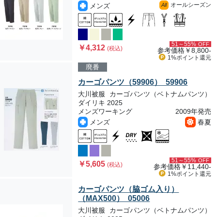
オールシーズン
メンズ
All
51～55%
OFF
￥4,312
(税込)
参考価格
￥8,800-
1%ポイント
還元
廃番
カーゴパンツ（59906） 59906
大川被服
カーゴパンツ（ベトナムパンツ）
ダイリキ 2025
メンズワーキング
2009年発売
メンズ
春夏
51～55%
OFF
￥5,605
(税込)
参考価格
￥11,440-
1%ポイント
還元
カーゴパンツ（脇ゴム入り）
（MAX500） 05006
大川被服
カーゴパンツ（ベトナムパンツ）