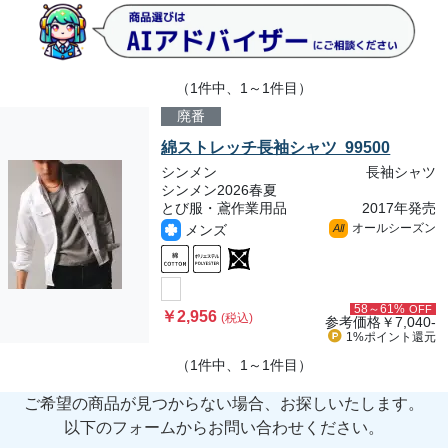
（1件中、1～1件目）
廃番
綿ストレッチ長袖シャツ 99500
シンメン
長袖シャツ
シンメン2026春夏
とび服・鳶作業用品
2017年発売
オールシーズン
メンズ
All
58～61%
OFF
￥2,956
(税込)
参考価格
￥7,040-
1%ポイント
還元
（1件中、1～1件目）
ご希望の商品が見つからない場合、お探しいたします。
以下のフォームからお問い合わせください。