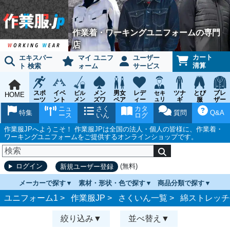
作業着・ワーキングユニフォームの専門
店
カート
エキスパー
マイ ユニフ
ユーザー
清算
ト 検索
ォーム
サービス
スポ
イベ
メン
男女
レデ
ツナ
とび
ブレ
ビル
セキ
HOME
ーツ
ント
メン
ズワ
ペア
ィー
ュリ
ギ
服
ザー
テナ
ティ
ウェ
チー
ーキ
ス
鳶作
スー
ニュ
さく
カタ
ンス
ウェ
特集
質問
Q&A
ア
ム
ング
ワー
業用
ツ
ース
いん
ログ
ア
キン
品
グ
作業服JPへようこそ！ 作業服JPは全国の法人・個人の皆様に、作業着・
ワーキングユニフォームをご提供するオンラインショップです。
(無料)
ログイン
新規ユーザー登録
メーカーで探す
素材・形状・色で探す
商品分類で探す
ユニフォーム1 >
作業服JP
>
さくいん一覧
>
綿ストレッチ
絞り込み
並べ替え