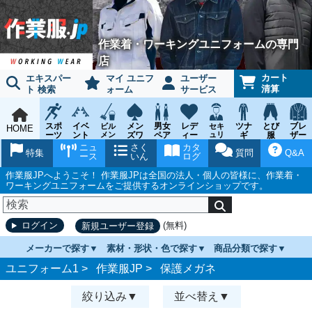
作業着・ワーキングユニフォームの専門
店
カート
エキスパー
マイ ユニフ
ユーザー
清算
ト 検索
ォーム
サービス
スポ
イベ
メン
男女
レデ
ツナ
とび
ブレ
ビル
セキ
HOME
ーツ
ント
メン
ズワ
ペア
ィー
ュリ
ギ
服
ザー
テナ
ティ
ウェ
チー
ーキ
ス
鳶作
スー
ニュ
さく
カタ
ンス
ウェ
特集
質問
Q&A
ア
ム
ング
ワー
業用
ツ
ース
いん
ログ
ア
キン
品
グ
作業服JPへようこそ！ 作業服JPは全国の法人・個人の皆様に、作業着・
ワーキングユニフォームをご提供するオンラインショップです。
(無料)
ログイン
新規ユーザー登録
メーカーで探す
素材・形状・色で探す
商品分類で探す
ユニフォーム1 >
作業服JP
>
保護メガネ
絞り込み
並べ替え