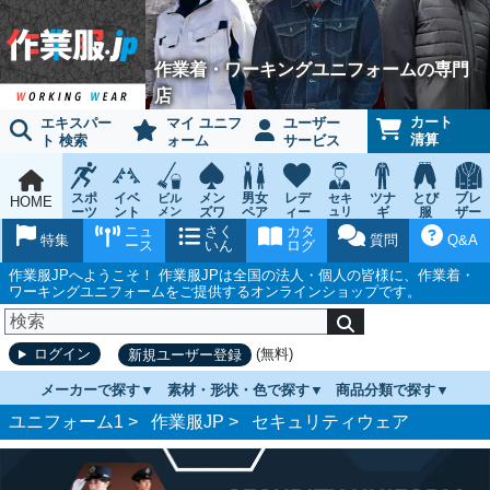
作業着・ワーキングユニフォームの専門
店
カート
エキスパー
マイ ユニフ
ユーザー
清算
ト 検索
ォーム
サービス
スポ
イベ
メン
男女
レデ
ツナ
とび
ブレ
ビル
セキ
HOME
ーツ
ント
メン
ズワ
ペア
ィー
ュリ
ギ
服
ザー
テナ
ティ
ウェ
チー
ーキ
ス
鳶作
スー
ニュ
さく
カタ
ンス
ウェ
特集
質問
Q&A
ア
ム
ング
ワー
業用
ツ
ース
いん
ログ
ア
キン
品
グ
作業服JPへようこそ！ 作業服JPは全国の法人・個人の皆様に、作業着・
ワーキングユニフォームをご提供するオンラインショップです。
(無料)
ログイン
新規ユーザー登録
メーカーで探す
素材・形状・色で探す
商品分類で探す
ユニフォーム1 >
作業服JP
>
セキュリティウェア