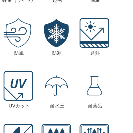
軽量
（ライト）
起毛
保温
防風
防寒
遮熱
UVカット
耐水圧
耐薬品