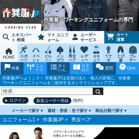
作業着・ワーキングユニフォームの専門
店
カート
エキスパー
マイ ユニフ
ユーザー
清算
ト 検索
ォーム
サービス
スポ
イベ
メン
男女
レデ
ツナ
とび
ブレ
ビル
セキ
HOME
ーツ
ント
メン
ズワ
ペア
ィー
ュリ
ギ
服
ザー
テナ
ティ
ウェ
チー
ーキ
ス
鳶作
スー
ニュ
さく
カタ
ンス
ウェ
特集
質問
Q&A
ア
ム
ング
ワー
業用
ツ
ース
いん
ログ
ア
キン
品
グ
作業服JPへようこそ！ 作業服JPは全国の法人・個人の皆様に、作業着・
ワーキングユニフォームをご提供するオンラインショップです。
(無料)
ログイン
新規ユーザー登録
メーカーで探す
素材・形状・色で探す
商品分類で探す
ユニフォーム1 >
作業服JP
>
男女ペア