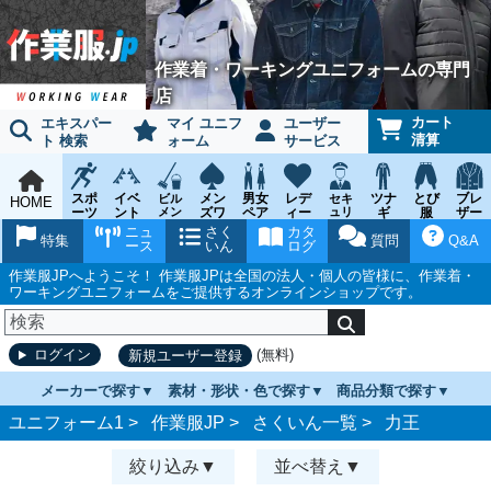
作業着・ワーキングユニフォームの専門
店
カート
エキスパー
マイ ユニフ
ユーザー
清算
ト 検索
ォーム
サービス
スポ
イベ
メン
男女
レデ
ツナ
とび
ブレ
ビル
セキ
HOME
ーツ
ント
メン
ズワ
ペア
ィー
ュリ
ギ
服
ザー
テナ
ティ
ウェ
チー
ーキ
ス
鳶作
スー
ニュ
さく
カタ
ンス
ウェ
特集
質問
Q&A
ア
ム
ング
ワー
業用
ツ
ース
いん
ログ
ア
キン
品
グ
作業服JPへようこそ！ 作業服JPは全国の法人・個人の皆様に、作業着・
ワーキングユニフォームをご提供するオンラインショップです。
(無料)
ログイン
新規ユーザー登録
メーカーで探す
素材・形状・色で探す
商品分類で探す
ユニフォーム1 >
作業服JP
>
さくいん一覧
>
力王
絞り込み
並べ替え