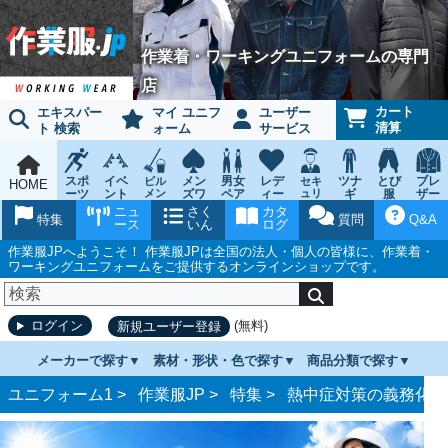
作業着・ワーキングユニフォームの専門
店
カート
エキスパー
マイ ユニフ
ユーザー
清算
ト 検索
ォーム
サービス
スポ
イベ
メン
男女
レデ
ツナ
とび
ブレ
ビル
セキ
HOME
ーツ
ント
メン
ズワ
ペア
ィー
ュリ
ギ
服
ザー
テナ
ティ
ウェ
チー
ーキ
ス
鳶作
スー
ニュ
さく
カタ
ンス
ウェ
特集
質問
Q&A
ア
ム
ング
ワー
業用
ツ
ース
いん
ログ
ア
キン
品
グ
作業服JPへようこそ！ 作業服JPは全国の法人・個人の皆様に、作業着・
ワーキングユニフォームをご提供するオンラインショップです。
(無料)
ログイン
新規ユーザー登録
メーカーで探す
素材・形状・色で探す
商品分類で探す
ユニフォーム1 >
作業服JP
>
特集
>
熱中症対策の義務化と