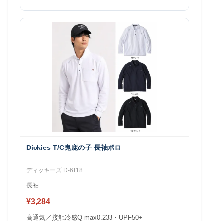
Dickies T/C鬼鹿の子 長袖ポロ
ディッキーズ D-6118
長袖
¥3,284
高通気／接触冷感Q-max0.233・UPF50+