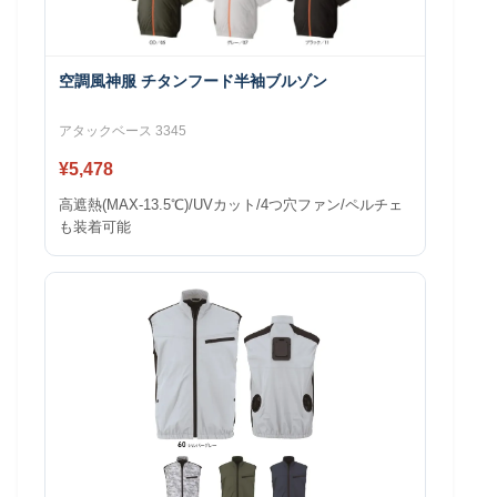
空調風神服 チタンフード半袖ブルゾン
アタックベース 3345
¥5,478
高遮熱(MAX-13.5℃)/UVカット/4つ穴ファン/ペルチェ
も装着可能