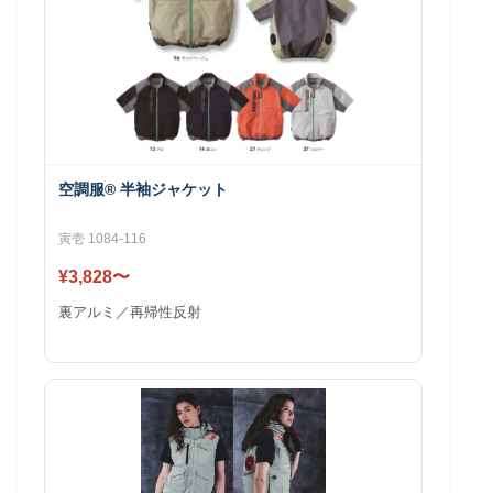
空調服® 半袖ジャケット
寅壱 1084-116
¥3,828〜
裏アルミ／再帰性反射