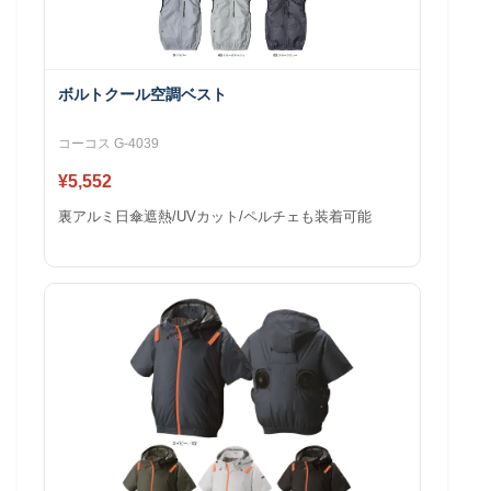
ボルトクール空調ベスト
コーコス G-4039
¥5,552
裏アルミ日傘遮熱/UVカット/ペルチェも装着可能