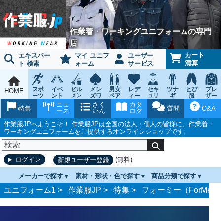
作業着・ワーキングユニフォームの専門
店
カート
エキスパー
マイ ユニフ
ユーザー
清算
ト 検索
ォーム
サービス
スポ
イベ
メン
男女
レデ
ツナ
とび
ブレ
ビル
セキ
HOME
ーツ
ント
メン
ズワ
ペア
ィー
ュリ
ギ
服
ザー
テナ
ティ
ウェ
チー
ーキ
ス
鳶作
スー
ニュ
さく
カタ
ンス
ウェ
特集
質問
Q&A
ア
ム
ング
ワー
業用
ツ
ース
いん
ログ
ア
キン
品
グ
作業服JPへようこそ！ 作業服JPは全国の法人・個人の皆様に、作業着・
ワーキングユニフォームをご提供するオンラインショップです。
(無料)
ログイン
新規ユーザー登録
メーカーで探す
素材・形状・色で探す
商品分類で探す
ユニフォーム1 >
作業服JP
>
特集
>
フォーミー（ForMe）