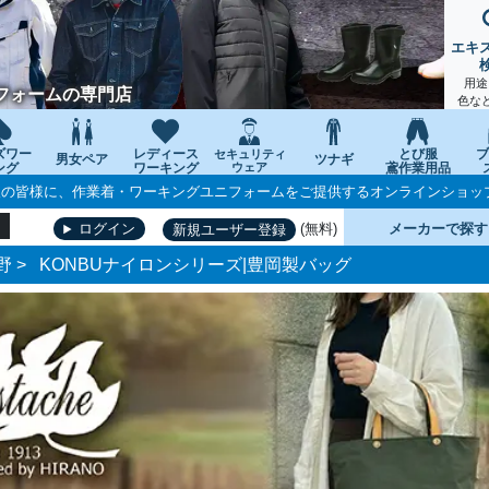
エキ
用途
フォームの専門店
色な
ズワー
レディース
とび服
ブ
セキュリティ
男女ペア
ツナギ
ング
ワーキング
ウェア
鳶作業用品
個人の皆様に、作業着・ワーキングユニフォームをご提供するオンラインショッ
(無料)
メーカーで探す
ログイン
新規ユーザー登録
野
>
KONBUナイロンシリーズ|豊岡製バッグ