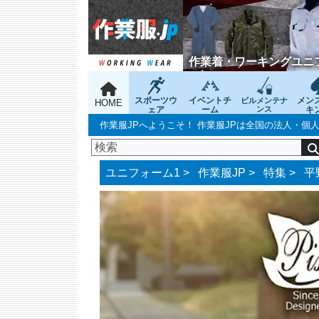
作業着・ワーキングユニ
スポーツウ
イベントチ
メン
ビルメンテナ
HOME
ェア
ーム
ンス
キ
作業服JPへようこそ！ 作業服JPは全国の法人・
ユニフォーム1 >
作業服JP
>
特集
>
平