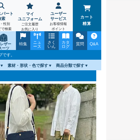
スパート
ユーザー
マイ
カート
検索
サービス
ユニフォーム
精算
・性別
お客様情報
ご注文履歴
どで検索
ポイント
お気に入り
ニュ
さく
カタ
特集
質問
Q&A
レザー
ース
いん
ログ
スーツ
プです。
素材・形状・色で探す
商品分類で探す