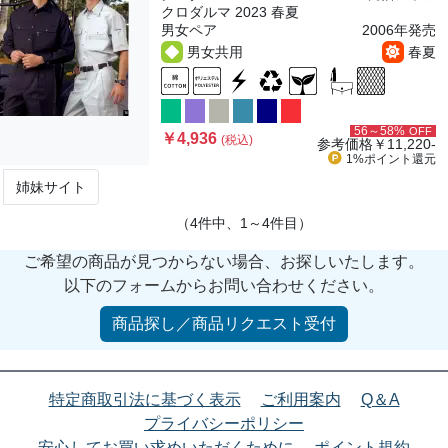
クロダルマ 2023 春夏
男女ペア
2006年発売
男女共用
春夏
56～58%
OFF
￥4,936
(税込)
参考価格
￥11,220-
1%ポイント
還元
姉妹サイト
（4件中、1～4件目）
ご希望の商品が見つからない場合、お探しいたします。
以下のフォームからお問い合わせください。
商品探し／商品リクエスト受付
特定商取引法に基づく表示
ご利用案内
Q＆A
プライバシーポリシー
安心してお買い求めいただくために
ポイント規約