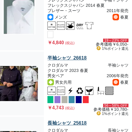
フレックスジャパン
半袖Ｙシャツ
フレックスジャパン 2014 春夏
ブレザー・スーツ
2011年発売
メンズ
春夏
19～23%
OFF
￥4,840
(税込)
参考価格
￥6,050-
1%ポイント
還元
半袖シャツ 26618
クロダルマ
半袖シャツ
クロダルマ 2023 春夏
男女ペア
2006年発売
男女共用
春夏
56～58%
OFF
￥4,743
(税込)
参考価格
￥10,780-
1%ポイント
還元
長袖シャツ 25618
クロダルマ
長袖シャツ