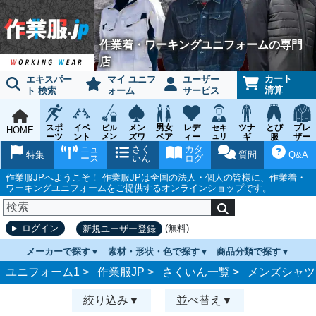
作業着・ワーキングユニフォームの専門
店
カート
エキスパー
マイ ユニフ
ユーザー
清算
ト 検索
ォーム
サービス
スポ
イベ
メン
男女
レデ
ツナ
とび
ブレ
ビル
セキ
HOME
ーツ
ント
メン
ズワ
ペア
ィー
ュリ
ギ
服
ザー
テナ
ティ
ウェ
チー
ーキ
ス
鳶作
スー
ニュ
さく
カタ
ンス
ウェ
特集
質問
Q&A
ア
ム
ング
ワー
業用
ツ
ース
いん
ログ
ア
キン
品
グ
作業服JPへようこそ！ 作業服JPは全国の法人・個人の皆様に、作業着・
ワーキングユニフォームをご提供するオンラインショップです。
(無料)
ログイン
新規ユーザー登録
メーカーで探す
素材・形状・色で探す
商品分類で探す
ユニフォーム1 >
作業服JP
>
さくいん一覧
>
メンズシャツ
絞り込み
並べ替え