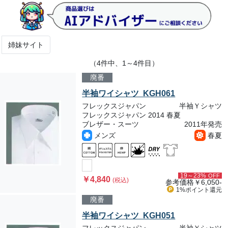
姉妹サイト
（4件中、1～4件目）
廃番
半袖ワイシャツ KGH061
フレックスジャパン
半袖Ｙシャツ
フレックスジャパン 2014 春夏
ブレザー・スーツ
2011年発売
メンズ
春夏
19～23%
OFF
￥4,840
(税込)
参考価格
￥6,050-
1%ポイント
還元
廃番
半袖ワイシャツ KGH051