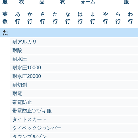
服
衣
品
衣
ォーム
服
英
あ
か
さ
た
な
は
ま
や
ら
わ
数
行
行
行
行
行
行
行
行
行
行
た
耐アルカリ
耐酸
耐水圧
耐水圧10000
耐水圧20000
耐切創
耐電
帯電防止
帯電防止ツヅキ服
タイトスカート
タイベックジャンパー
タウンブルゾン