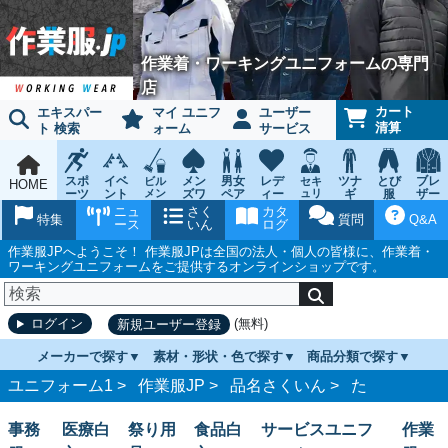
作業着・ワーキングユニフォームの専門
店
カート
エキスパー
マイ ユニフ
ユーザー
清算
ト 検索
ォーム
サービス
スポ
イベ
メン
男女
レデ
ツナ
とび
ブレ
ビル
セキ
HOME
ーツ
ント
メン
ズワ
ペア
ィー
ュリ
ギ
服
ザー
テナ
ティ
ウェ
チー
ーキ
ス
鳶作
スー
ニュ
さく
カタ
ンス
ウェ
特集
質問
Q&A
ア
ム
ング
ワー
業用
ツ
ース
いん
ログ
ア
キン
品
グ
作業服JPへようこそ！ 作業服JPは全国の法人・個人の皆様に、作業着・
ワーキングユニフォームをご提供するオンラインショップです。
(無料)
ログイン
新規ユーザー登録
メーカーで探す
素材・形状・色で探す
商品分類で探す
ユニフォーム1 >
作業服JP
>
品名さくいん
>
た
事務
医療白
祭り用
食品白
サービスユニフ
作業