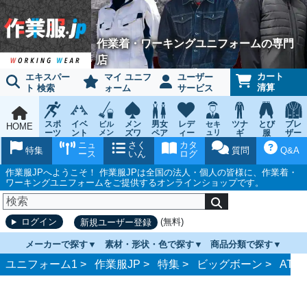
作業着・ワーキングユニフォームの専門
店
カート
エキスパー
マイ ユニフ
ユーザー
清算
ト 検索
ォーム
サービス
スポ
イベ
メン
男女
レデ
ツナ
とび
ブレ
ビル
セキ
HOME
ーツ
ント
メン
ズワ
ペア
ィー
ュリ
ギ
服
ザー
テナ
ティ
ウェ
チー
ーキ
ス
鳶作
スー
ニュ
さく
カタ
ンス
ウェ
特集
質問
Q&A
ア
ム
ング
ワー
業用
ツ
ース
いん
ログ
ア
キン
品
グ
作業服JPへようこそ！ 作業服JPは全国の法人・個人の皆様に、作業着・
ワーキングユニフォームをご提供するオンラインショップです。
(無料)
ログイン
新規ユーザー登録
メーカーで探す
素材・形状・色で探す
商品分類で探す
ユニフォーム1 >
作業服JP
>
特集
>
ビッグボーン
>
AT9