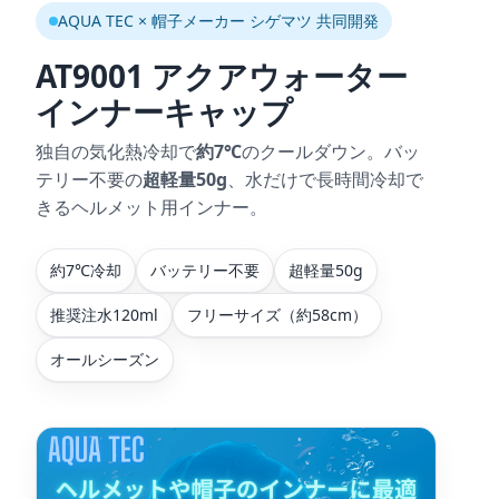
AQUA TEC × 帽子メーカー シゲマツ 共同開発
AT9001 アクアウォーター
インナーキャップ
独自の気化熱冷却で
約7℃
のクールダウン。バッ
テリー不要の
超軽量50g
、水だけで長時間冷却で
きるヘルメット用インナー。
約7℃冷却
バッテリー不要
超軽量50g
推奨注水120ml
フリーサイズ（約58cm）
オールシーズン