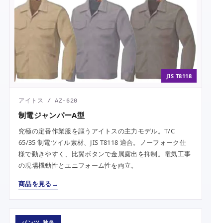
JIS T8118
アイトス / AZ-620
制電ジャンパーA型
究極の定番作業服を謳うアイトスの主力モデル。T/C
65/35 制電ツイル素材、JIS T8118 適合。ノーフォーク仕
様で動きやすく、比翼ボタンで金属露出を抑制。電気工事
の現場機動性とユニフォーム性を両立。
商品を見る
パンツ 秋冬