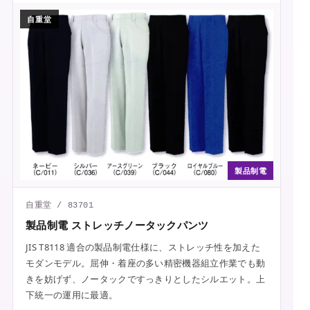
自重堂
製品制電
自重堂 / 83701
製品制電 ストレッチノータックパンツ
JIS T8118 適合の製品制電仕様に、ストレッチ性を加えた
モダンモデル。屈伸・着座の多い精密機器組立作業でも動
きを妨げず、ノータックですっきりとしたシルエット。上
下統一の運用に最適。