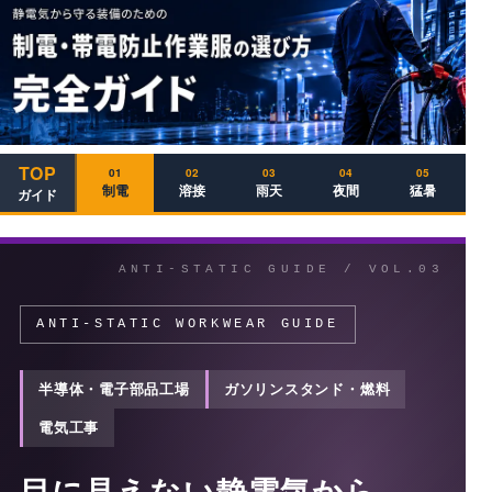
TOP
01
02
03
04
05
制電
溶接
雨天
夜間
猛暑
鳶
ガイド
ANTI-STATIC WORKWEAR GUIDE
半導体・電子部品工場
ガソリンスタンド・燃料
電気工事
目に見えない静電気から