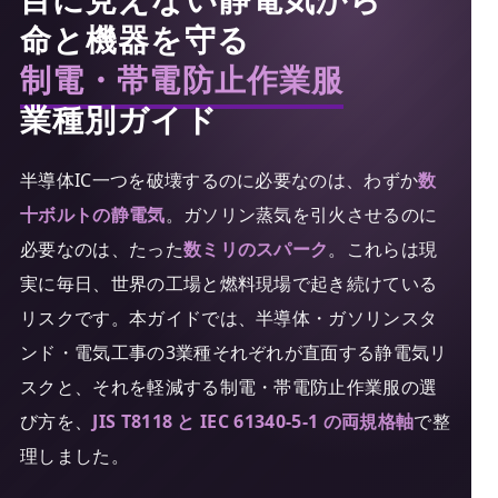
命と機器を守る
制電・帯電防止作業服
業種別ガイド
半導体IC一つを破壊するのに必要なのは、わずか
数
十ボルトの静電気
。ガソリン蒸気を引火させるのに
必要なのは、たった
数ミリのスパーク
。これらは現
実に毎日、世界の工場と燃料現場で起き続けている
リスクです。本ガイドでは、半導体・ガソリンスタ
ンド・電気工事の3業種それぞれが直面する静電気リ
スクと、それを軽減する制電・帯電防止作業服の選
び方を、
JIS T8118 と IEC 61340-5-1 の両規格軸
で整
理しました。