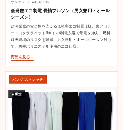
サンエス / WA24111R
低発塵エコ制電 長袖ブルゾン（男女兼用・オール
シーズン）
給油業務の安全性を支える低発塵エコ制電仕様。裏アセテ
ート（クララペット®IC）の制電糸混で帯電を抑え、燃料
取扱現場のリスクを軽減。男女兼用・オールシーズン対応
で、再生ポリエステル使用のエコ仕様。
商品を見る
パンツ ストレッチ
自重堂