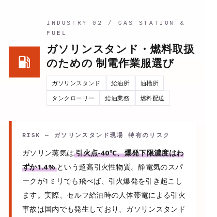
INDUSTRY 02 / GAS STATION &
FUEL
ガソリンスタンド・燃料取扱
のための 制電作業服選び
ガソリンスタンド
給油所
油槽所
タンクローリー
給油業務
燃料配送
RISK ─ ガソリンスタンド現場 特有のリスク
ガソリン蒸気は
引火点-40℃、爆発下限濃度はわ
ずか1.4%
という超高引火性物質。静電気のスパ
ークが1ミリでも飛べば、引火爆発を引き起こし
ます。実際、セルフ給油時の人体帯電による引火
事故は国内でも発生しており、ガソリンスタンド