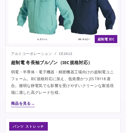
超制電 IEC
アルトコーポレーション / IE2013
超制電 冬長袖ブルゾン（IEC規格対応）
弱電・半導体・電子機器・精密機器工場向けの超制電ユニ
フォーム。IEC規格対応に加え、低発塵かつ JIS T8118 適
合。微弱な静電気でも影響を受けやすいクリーンな製造現
場に適した高グレード仕様。
商品を見る
パンツ ストレッチ