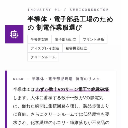
INDUSTRY 01 / SEMICONDUCTOR
半導体・電子部品工場のため
の 制電作業服選び
半導体製造
電子部品組立
プリント基板
ディスプレイ製造
精密機器組立
クリーンルーム
RISK ─ 半導体・電子部品現場 特有のリスク
半導体ICは
わずか数十Vのサージ電圧で絶縁破壊
します。人体に蓄積する数千〜数万Vの静電気
は、触れた瞬間に集積回路を壊し、製品歩留まり
に直結。さらにクリーンルームでは低発塵性も要
求され、化学繊維のホコリ・繊維落ちが不良品の