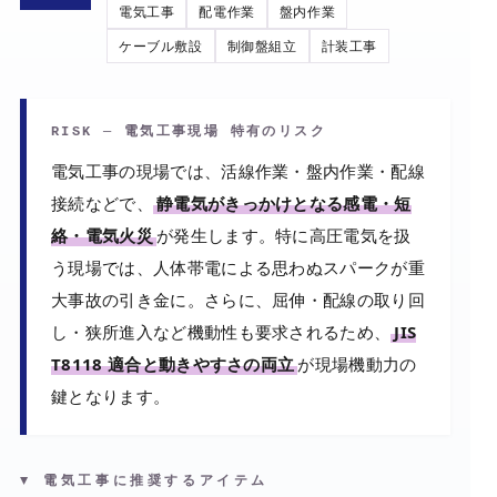
電気工事
配電作業
盤内作業
ケーブル敷設
制御盤組立
計装工事
RISK ─ 電気工事現場 特有のリスク
電気工事の現場では、活線作業・盤内作業・配線
接続などで、
静電気がきっかけとなる感電・短
絡・電気火災
が発生します。特に高圧電気を扱
う現場では、人体帯電による思わぬスパークが重
大事故の引き金に。さらに、屈伸・配線の取り回
し・狭所進入など機動性も要求されるため、
JIS
T8118 適合と動きやすさの両立
が現場機動力の
鍵となります。
▼ 電気工事に推奨するアイテム