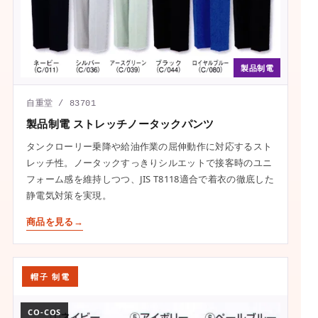
製品制電
自重堂 / 83701
製品制電 ストレッチノータックパンツ
タンクローリー乗降や給油作業の屈伸動作に対応するスト
レッチ性。ノータックすっきりシルエットで接客時のユニ
フォーム感を維持しつつ、JIS T8118適合で着衣の徹底した
静電気対策を実現。
商品を見る
帽子 制電
CO-COS