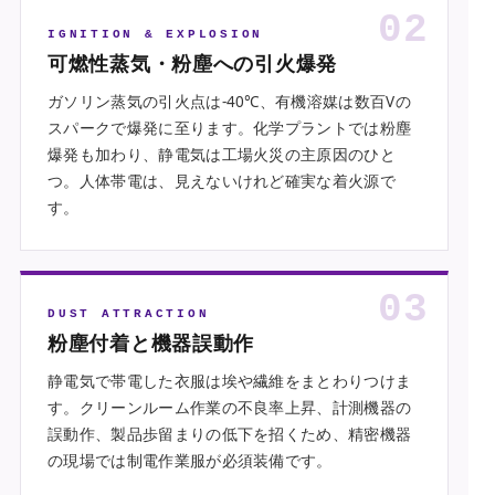
02
IGNITION & EXPLOSION
可燃性蒸気・粉塵への引火爆発
ガソリン蒸気の引火点は-40℃、有機溶媒は数百Vの
スパークで爆発に至ります。化学プラントでは粉塵
爆発も加わり、静電気は工場火災の主原因のひと
つ。人体帯電は、見えないけれど確実な着火源で
す。
03
DUST ATTRACTION
粉塵付着と機器誤動作
静電気で帯電した衣服は埃や繊維をまとわりつけま
す。クリーンルーム作業の不良率上昇、計測機器の
誤動作、製品歩留まりの低下を招くため、精密機器
の現場では制電作業服が必須装備です。