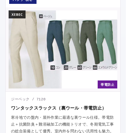
XEBEC
帯電防止
ジーベック / 7120
ワンタックスラックス（裏ウール・帯電防止）
寒冷地での盤内・屋外作業に最適な裏ウール仕様。帯電防
止＋抗菌防臭＋難溶融加工の機能トリオで、冬期電気工事
の総合装備として優秀。室内外を問わない汎用性も魅力。