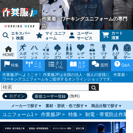
作業着・ワーキングユニフォームの専門
店
カート
エキスパー
マイ ユニフ
ユーザー
清算
ト 検索
ォーム
サービス
スポ
イベ
メン
男女
レデ
ツナ
とび
ブレ
ビル
セキ
HOME
ーツ
ント
メン
ズワ
ペア
ィー
ュリ
ギ
服
ザー
テナ
ティ
ウェ
チー
ーキ
ス
鳶作
スー
ニュ
さく
カタ
ンス
ウェ
特集
質問
Q&A
ア
ム
ング
ワー
業用
ツ
ース
いん
ログ
ア
キン
品
グ
作業服JPへようこそ！ 作業服JPは全国の法人・個人の皆様に、作業着・
ワーキングユニフォームをご提供するオンラインショップです。
(無料)
ログイン
新規ユーザー登録
メーカーで探す
素材・形状・色で探す
商品分類で探す
ユニフォーム1 >
作業服JP
>
特集
>
制電・帯電防止作業服